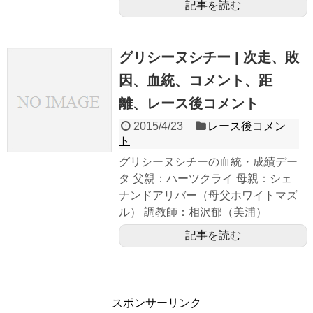
記事を読む
グリシーヌシチー | 次走、敗
因、血統、コメント、距
離、レース後コメント
2015/4/23
レース後コメン
ト
グリシーヌシチーの血統・成績デー
タ 父親：ハーツクライ 母親：シェ
ナンドアリバー（母父ホワイトマズ
ル） 調教師：相沢郁（美浦）
記事を読む
スポンサーリンク