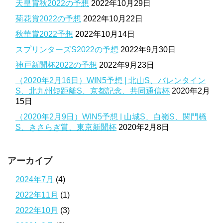
天皇賞秋2022の予想
2022年10月29日
菊花賞2022の予想
2022年10月22日
秋華賞2022予想
2022年10月14日
スプリンターズS2022の予想
2022年9月30日
神戸新聞杯2022の予想
2022年9月23日
（2020年2月16日）WIN5予想 | 北山S、バレンタイン
S、北九州短距離S、京都記念、共同通信杯
2020年2月
15日
（2020年2月9日）WIN5予想 | 山城S、白嶺S、関門橋
S、きさらぎ賞、東京新聞杯
2020年2月8日
アーカイブ
2024年7月
(4)
2022年11月
(1)
2022年10月
(3)