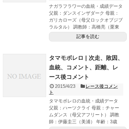
ナガラフラワーの血統・成績データ
父親：ダンスインザダーク 母親：
ガリカローズ（母父ロックオブジブ
ラルタル） 調教師：高橋亮（栗東
記事を読む
タマモボレロ | 次走、敗因、
血統、コメント、距離、レ
ース後コメント
2015/4/23
レース後コメン
ト
タマモボレロの血統・成績データ
父親：ハーツクライ 母親：チャー
ムダンス（母父アフリート） 調教
師：伊藤圭三（美浦） 年齢：3歳