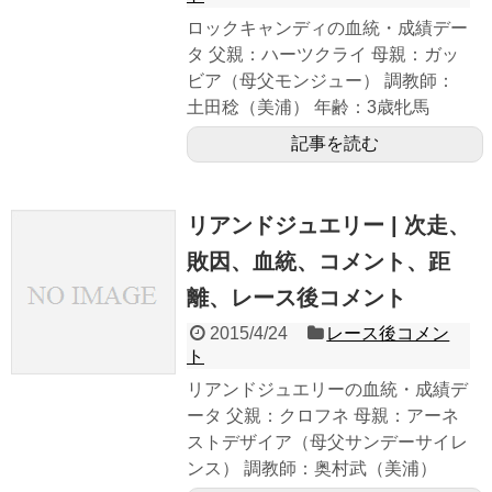
ロックキャンディの血統・成績デー
タ 父親：ハーツクライ 母親：ガッ
ビア（母父モンジュー） 調教師：
土田稔（美浦） 年齢：3歳牝馬
記事を読む
リアンドジュエリー | 次走、
敗因、血統、コメント、距
離、レース後コメント
2015/4/24
レース後コメン
ト
リアンドジュエリーの血統・成績デ
ータ 父親：クロフネ 母親：アーネ
ストデザイア（母父サンデーサイレ
ンス） 調教師：奥村武（美浦）