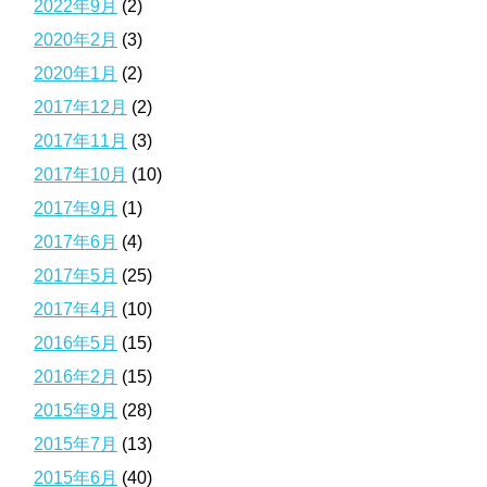
2022年9月
(2)
2020年2月
(3)
2020年1月
(2)
2017年12月
(2)
2017年11月
(3)
2017年10月
(10)
2017年9月
(1)
2017年6月
(4)
2017年5月
(25)
2017年4月
(10)
2016年5月
(15)
2016年2月
(15)
2015年9月
(28)
2015年7月
(13)
2015年6月
(40)