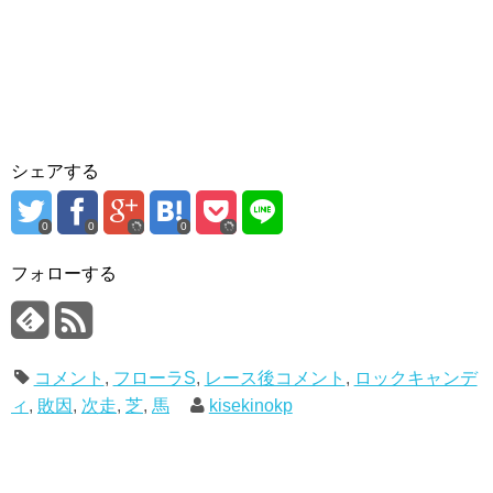
シェアする
0
0
0
フォローする
コメント
,
フローラS
,
レース後コメント
,
ロックキャンデ
ィ
,
敗因
,
次走
,
芝
,
馬
kisekinokp