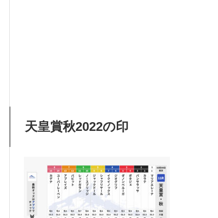
天皇賞秋2022の印