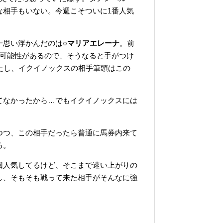
な相手もいない。今週こそついに1番人気
一思い浮かんだのは
○マリアエレーナ
。前
た可能性があるので、そうなると手がつけ
たし、イクイノックスの相手筆頭はこの
てなかったから…でもイクイノックスには
つつ、この相手だったら普通に馬券内来て
る。
回人気してるけど、そこまで速い上がりの
し、そもそも戦って来た相手がそんなに強