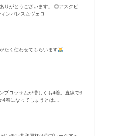
出馬表ありがとうございます。 ◎アスクビ
ティンパレス△ヴェロ
表ありがたく使わせてもらいます
ンブロッサムが惜しくも4着。直線で3
4着になってしまうとは...。
アルゼンチン共和国杯は◎ブレークアッ