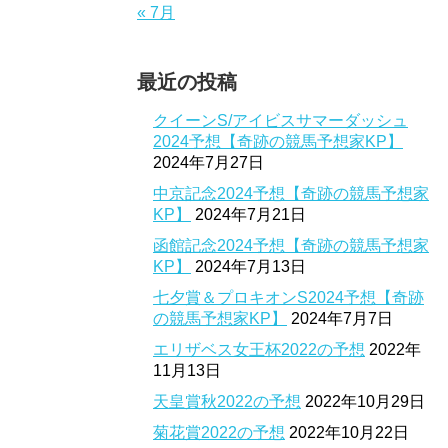
« 7月
最近の投稿
クイーンS/アイビスサマーダッシュ
2024予想【奇跡の競馬予想家KP】
2024年7月27日
中京記念2024予想【奇跡の競馬予想家
KP】
2024年7月21日
函館記念2024予想【奇跡の競馬予想家
KP】
2024年7月13日
七夕賞＆プロキオンS2024予想【奇跡
の競馬予想家KP】
2024年7月7日
エリザベス女王杯2022の予想
2022年
11月13日
天皇賞秋2022の予想
2022年10月29日
菊花賞2022の予想
2022年10月22日