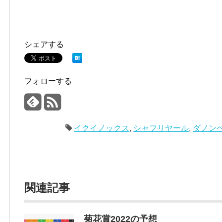
シェアする
フォローする
イクイノックス
,
シャフリヤール
,
ダノン
関連記事
菊花賞2022の予想