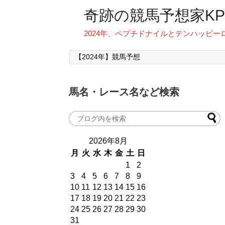
奇跡の競馬予想家KP
2024年、ペプチドナイルとテンハッピ
【2024年】競馬予想
馬名・レース名など検索
2026年8月
月
火
水
木
金
土
日
1
2
3
4
5
6
7
8
9
10
11
12
13
14
15
16
17
18
19
20
21
22
23
24
25
26
27
28
29
30
31