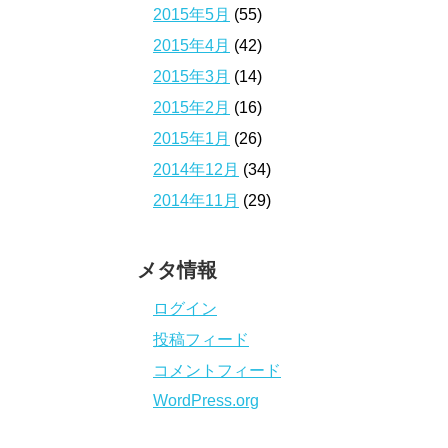
2015年5月
(55)
2015年4月
(42)
2015年3月
(14)
2015年2月
(16)
2015年1月
(26)
2014年12月
(34)
2014年11月
(29)
メタ情報
ログイン
投稿フィード
コメントフィード
WordPress.org