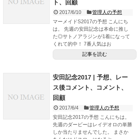
ト、回顧
2017/6/10
管理人の予想
マーメイドS2017の予想 こんにち
は。 先週の安田記念は本命に推し
た◎サトノアラジンが1着になって
くれて的中！ 7番人気はお
記事を読む
安田記念2017 | 予想、レー
ス後コメント、コメント、
回顧
2017/6/4
管理人の予想
安田記念2017の予想 こんにちは。
先週のダービーはレイデオロの単勝
しか当たりませんでした。 まさか