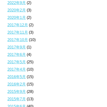
2022年9月
(2)
2020年2月
(3)
2020年1月
(2)
2017年12月
(2)
2017年11月
(3)
2017年10月
(10)
2017年9月
(1)
2017年6月
(4)
2017年5月
(25)
2017年4月
(10)
2016年5月
(15)
2016年2月
(15)
2015年9月
(28)
2015年7月
(13)
2015年6月
(40)