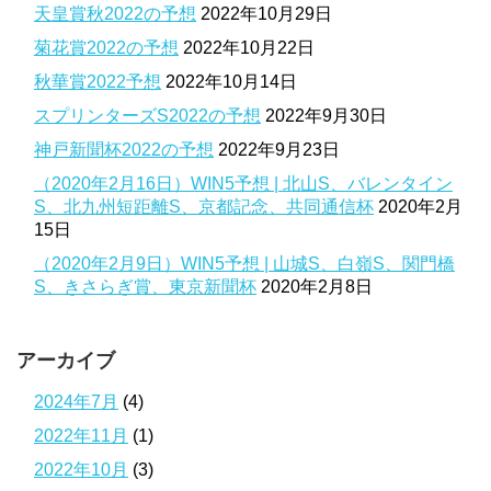
天皇賞秋2022の予想
2022年10月29日
菊花賞2022の予想
2022年10月22日
秋華賞2022予想
2022年10月14日
スプリンターズS2022の予想
2022年9月30日
神戸新聞杯2022の予想
2022年9月23日
（2020年2月16日）WIN5予想 | 北山S、バレンタイン
S、北九州短距離S、京都記念、共同通信杯
2020年2月
15日
（2020年2月9日）WIN5予想 | 山城S、白嶺S、関門橋
S、きさらぎ賞、東京新聞杯
2020年2月8日
アーカイブ
2024年7月
(4)
2022年11月
(1)
2022年10月
(3)