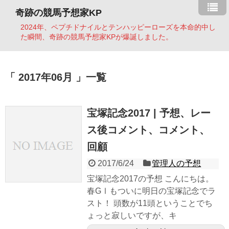
奇跡の競馬予想家KP
2024年、ペプチドナイルとテンハッピーローズを本命的中し
た瞬間、奇跡の競馬予想家KPが爆誕しました。
2017年06月
一覧
宝塚記念2017 | 予想、レー
ス後コメント、コメント、
回顧
2017/6/24
管理人の予想
宝塚記念2017の予想 こんにちは。
春GⅠもついに明日の宝塚記念でラ
スト！ 頭数が11頭ということでち
ょっと寂しいですが、キ