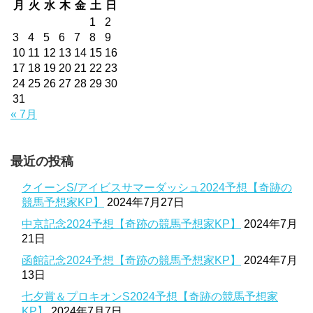
月
火
水
木
金
土
日
1
2
3
4
5
6
7
8
9
10
11
12
13
14
15
16
17
18
19
20
21
22
23
24
25
26
27
28
29
30
31
« 7月
最近の投稿
クイーンS/アイビスサマーダッシュ2024予想【奇跡の
競馬予想家KP】
2024年7月27日
中京記念2024予想【奇跡の競馬予想家KP】
2024年7月
21日
函館記念2024予想【奇跡の競馬予想家KP】
2024年7月
13日
七夕賞＆プロキオンS2024予想【奇跡の競馬予想家
KP】
2024年7月7日