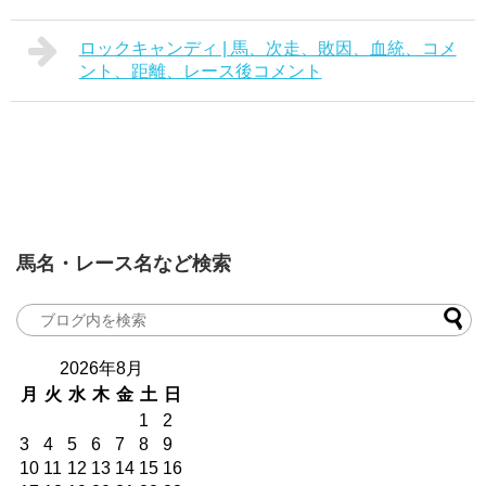
ロックキャンディ | 馬、次走、敗因、血統、コメ
ント、距離、レース後コメント
馬名・レース名など検索
2026年8月
月
火
水
木
金
土
日
1
2
3
4
5
6
7
8
9
10
11
12
13
14
15
16