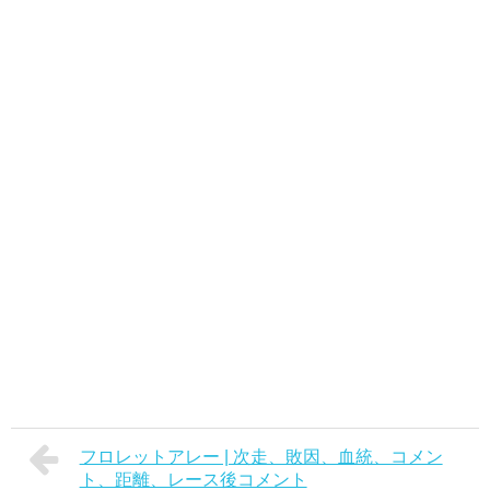
フロレットアレー | 次走、敗因、血統、コメン
ト、距離、レース後コメント