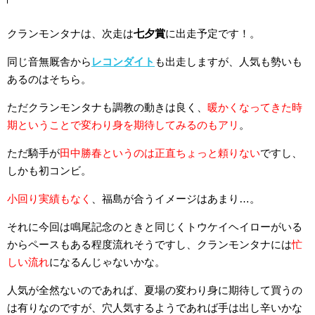
クランモンタナは、次走は
七夕賞
に出走予定です！。
同じ音無厩舎から
レコンダイト
も出走しますが、人気も勢いも
あるのはそちら。
ただクランモンタナも調教の動きは良く、
暖かくなってきた時
期ということで変わり身を期待してみるのもアリ
。
ただ騎手が
田中勝春というのは正直ちょっと頼りない
ですし、
しかも初コンビ。
小回り実績もなく
、福島が合うイメージはあまり…。
それに今回は鳴尾記念のときと同じくトウケイヘイローがいる
からペースもある程度流れそうですし、クランモンタナには
忙
しい流れ
になるんじゃないかな。
人気が全然ないのであれば、夏場の変わり身に期待して買うの
は有りなのですが、穴人気するようであれば手は出し辛いかな