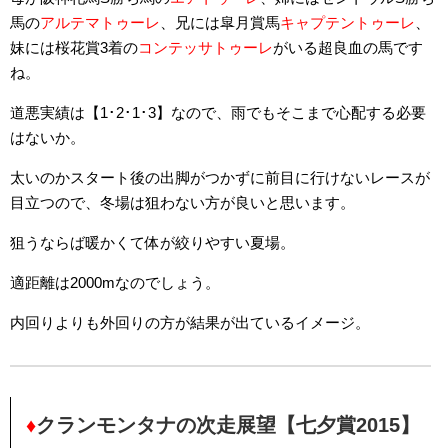
馬の
アルテマトゥーレ
、兄には皐月賞馬
キャプテントゥーレ
、
妹には桜花賞3着の
コンテッサトゥーレ
がいる超良血の馬です
ね。
道悪実績は【1･2･1･3】なので、雨でもそこまで心配する必要
はないか。
太いのかスタート後の出脚がつかずに前目に行けないレースが
目立つので、冬場は狙わない方が良いと思います。
狙うならば暖かくて体が絞りやすい夏場。
適距離は2000mなのでしょう。
内回りよりも外回りの方が結果が出ているイメージ。
♦
クランモンタナの次走展望【七夕賞2015】