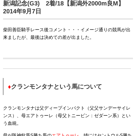
新潟記念(G3) 2着/18【新潟外2000m良M】
2014年9月7日
柴田善臣騎手レース後コメント・・・イメージ通りの競馬が出
来ましたが、最後は決めての差が出ました。
♦
クランモンタナという馬について
クランモンタナは父ディープインパクト（父父サンデーサイレ
ンス）、母エアトゥーレ（母父トニービン：ゼダーン系）とい
う血統。
母が阪神牝馬S勝ち馬の
エアトゥーレ
、姉にはセントウルS勝ち