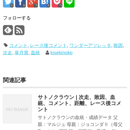
0
0
0
フォローする
コメント
,
レース後コメント
,
ワンダーアツレッタ
,
敗因
,
次走
,
皐月賞
,
血統
kisekinokp
関連記事
サトノクラウン | 次走、敗因、血
統、コメント、距離、レース後コメ
ント
サトノクラウンの血統・成績データ 父
親：マルジュ 母親：ジョコンダⅡ（母父