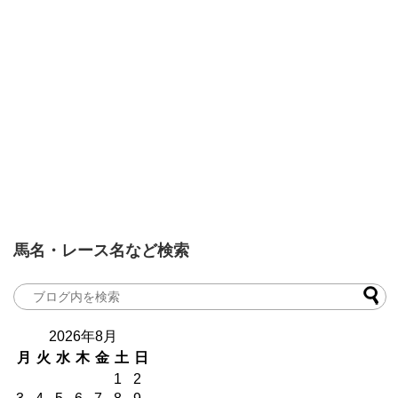
馬名・レース名など検索
2026年8月
月
火
水
木
金
土
日
1
2