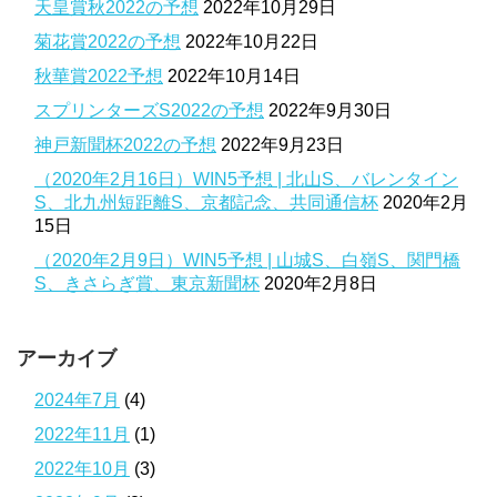
天皇賞秋2022の予想
2022年10月29日
菊花賞2022の予想
2022年10月22日
秋華賞2022予想
2022年10月14日
スプリンターズS2022の予想
2022年9月30日
神戸新聞杯2022の予想
2022年9月23日
（2020年2月16日）WIN5予想 | 北山S、バレンタイン
S、北九州短距離S、京都記念、共同通信杯
2020年2月
15日
（2020年2月9日）WIN5予想 | 山城S、白嶺S、関門橋
S、きさらぎ賞、東京新聞杯
2020年2月8日
アーカイブ
2024年7月
(4)
2022年11月
(1)
2022年10月
(3)