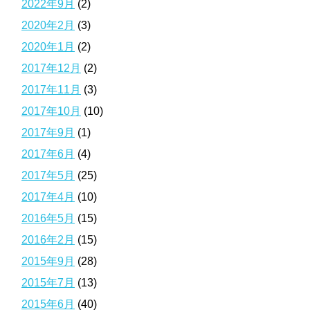
2022年9月
(2)
2020年2月
(3)
2020年1月
(2)
2017年12月
(2)
2017年11月
(3)
2017年10月
(10)
2017年9月
(1)
2017年6月
(4)
2017年5月
(25)
2017年4月
(10)
2016年5月
(15)
2016年2月
(15)
2015年9月
(28)
2015年7月
(13)
2015年6月
(40)