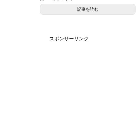
記事を読む
スポンサーリンク