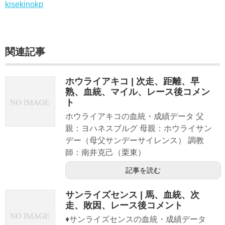
kisekinokp
関連記事
ホウライアキコ | 次走、距離、早
熟、血統、マイル、レース後コメン
ト
ホウライアキコの血統・成績データ 父
親：ヨハネスブルグ 母親：ホウライサン
デー（母父サンデーサイレンス） 調教
師：南井克己（栗東）
記事を読む
サンライズセンス | 馬、血統、次
走、敗因、レース後コメント
♦サンライズセンスの血統・成績データ