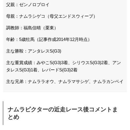
父親：ゼンノロブロイ
母親：ナムラシゲコ（母父エンドスウィープ）
調教師：福島信晴（栗東）
年齢：5歳牡馬（記事作成2014年12月時点）
主な勝鞍：アンタレスS(G3)
主な重賞成績：みやこS(G3)3着、シリウスS(G3)2着、アン
タレスS(G3)1着、レパードS(G3)2着
主な兄弟：ナムララオウ、ナムラマサシゲ、ナムラカンベイ
ナムラビクターの近走レース後コメントま
とめ