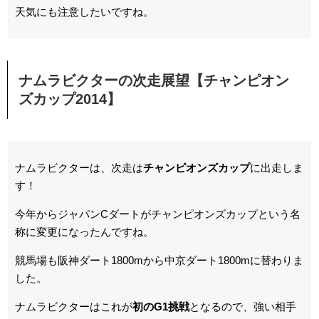
天気にも注意したいですね。
ナムラビクターの次走展望【チャンピオン
ズカップ2014】
ナムラビクターは、次走は
チャンピオンズカップ
に出走しま
す！
今年からジャパンCダートがチャンピオンズカップという名
称に変更になったんですね。
競馬場も阪神ダート1800mから中京ダート1800mに替わりま
した。
ナムラビクターはこれが
初のG1挑戦
となるので、強い相手