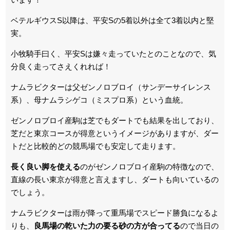
ベテルギウスS以降は、平安Sの5着以外は全て3着以内と堅
実。
小牧騎手曰く、平安Sは嫌々走っていたとのことなので、気
分良く走ってさえくれれば！
ナムラビクターは父ゼンノロブロイ（サンデーサイレンス
系）、母ナムラシゲコ（ミスプロ系）という血統。
ゼンノロブロイ産駒は芝でもダートでも結果を出しており、
芝だと東京コースが得意というイメージがありますが、ダー
トだと比較的どの競馬場でも安定して走ります。
長く良い脚を使える
のがゼンノロブロイ産駒の特徴なので、
直線の長い東京が得意と言えますし、ダートも向いているの
でしょう。
ナムラビクターは雨が降って重馬場でスピード勝負になるよ
りも、
良馬場の乾いた力の要る砂の方が合ってる
ので当日の