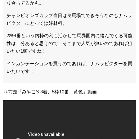
り合ってるかも。
チャンピオンズカップ当日は良馬場でできそうなのもナムラ
ビクターにとっては好材料。
2枠4番という内枠の利も活かして馬券圏内に絡んでくる可能
性は十分あると思うので、そこまで人気が無いのであれば狙
いたい1頭ですね！
インカンテーションを買うのであれば、ナムラビクターを買
いたいです！
↓↓前走「みやこS 3着、5枠10番、黄色」動画