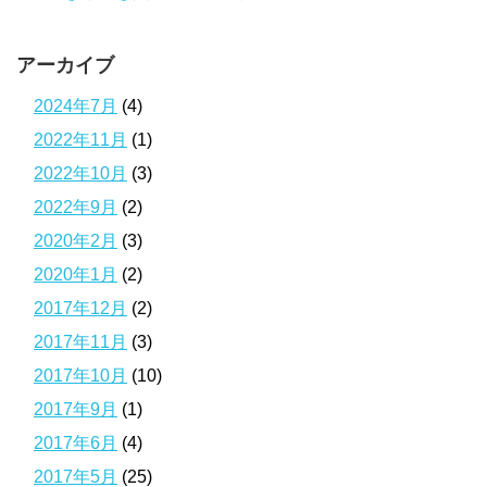
アーカイブ
2024年7月
(4)
2022年11月
(1)
2022年10月
(3)
2022年9月
(2)
2020年2月
(3)
2020年1月
(2)
2017年12月
(2)
2017年11月
(3)
2017年10月
(10)
2017年9月
(1)
2017年6月
(4)
2017年5月
(25)