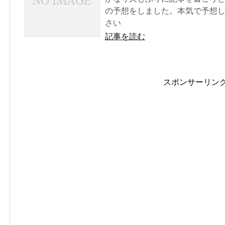
の予想をしました。本気で予想
さい
記事を読む
スポンサーリン