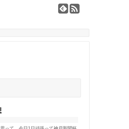
想
思って、今日1日頑張って神戸新聞杯