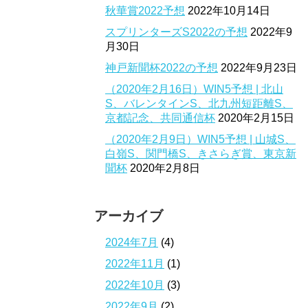
秋華賞2022予想
2022年10月14日
スプリンターズS2022の予想
2022年9
月30日
神戸新聞杯2022の予想
2022年9月23日
（2020年2月16日）WIN5予想 | 北山
S、バレンタインS、北九州短距離S、
京都記念、共同通信杯
2020年2月15日
（2020年2月9日）WIN5予想 | 山城S、
白嶺S、関門橋S、きさらぎ賞、東京新
聞杯
2020年2月8日
アーカイブ
2024年7月
(4)
2022年11月
(1)
2022年10月
(3)
2022年9月
(2)