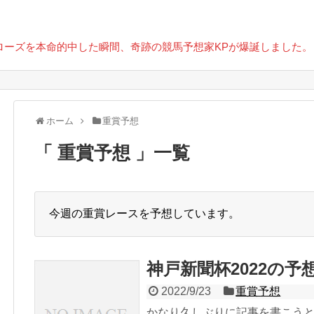
ーローズを本命的中した瞬間、奇跡の競馬予想家KPが爆誕しました。
ホーム
重賞予想
重賞予想
一覧
今週の重賞レースを予想しています。
神戸新聞杯2022の予
2022/9/23
重賞予想
かなり久しぶりに記事を書こうと