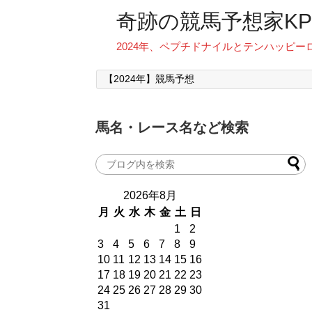
奇跡の競馬予想家KP
2024年、ペプチドナイルとテンハッピ
【2024年】競馬予想
馬名・レース名など検索
2026年8月
月
火
水
木
金
土
日
1
2
3
4
5
6
7
8
9
10
11
12
13
14
15
16
17
18
19
20
21
22
23
24
25
26
27
28
29
30
31