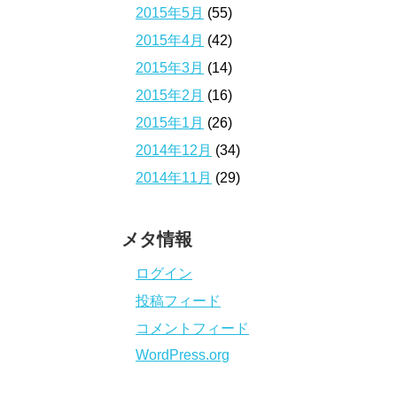
2015年5月
(55)
2015年4月
(42)
2015年3月
(14)
2015年2月
(16)
2015年1月
(26)
2014年12月
(34)
2014年11月
(29)
メタ情報
ログイン
投稿フィード
コメントフィード
WordPress.org