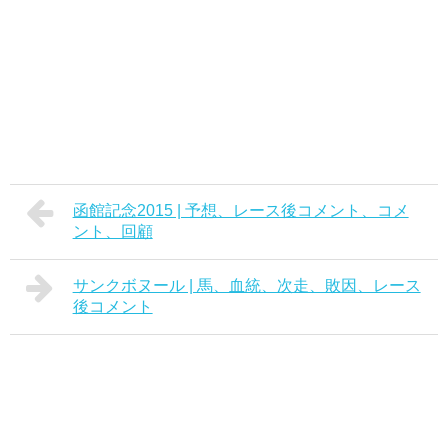
函館記念2015 | 予想、レース後コメント、コメ
ント、回顧
サンクボヌール | 馬、血統、次走、敗因、レース
後コメント