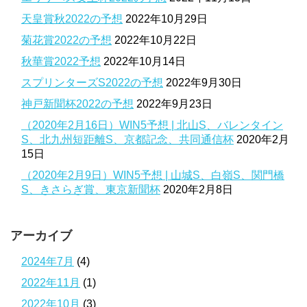
天皇賞秋2022の予想
2022年10月29日
菊花賞2022の予想
2022年10月22日
秋華賞2022予想
2022年10月14日
スプリンターズS2022の予想
2022年9月30日
神戸新聞杯2022の予想
2022年9月23日
（2020年2月16日）WIN5予想 | 北山S、バレンタイン
S、北九州短距離S、京都記念、共同通信杯
2020年2月
15日
（2020年2月9日）WIN5予想 | 山城S、白嶺S、関門橋
S、きさらぎ賞、東京新聞杯
2020年2月8日
アーカイブ
2024年7月
(4)
2022年11月
(1)
2022年10月
(3)