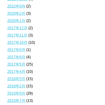
2022年9月
(2)
2020年2月
(3)
2020年1月
(2)
2017年12月
(2)
2017年11月
(3)
2017年10月
(10)
2017年9月
(1)
2017年6月
(4)
2017年5月
(25)
2017年4月
(10)
2016年5月
(15)
2016年2月
(15)
2015年9月
(28)
2015年7月
(13)