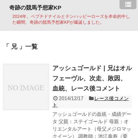
奇跡の競馬予想家KP
2024年、ペプチドナイルとテンハッピーローズを本命的中し
た瞬間、奇跡の競馬予想家KPが爆誕しました。
兄
一覧
アッシュゴールド | 兄はオル
フェーヴル、次走、敗因、
血統、レース後コメント
2014/12/17
レース後コメン
ト
アッシュゴールドの血統・成績デー
タ 父親：ステイゴールド 母親：オ
リエンタルアート（母父メジロマッ
クイーン） 調教師：池江泰寿（栗