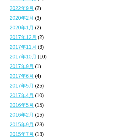
2022年9月
(2)
2020年2月
(3)
2020年1月
(2)
2017年12月
(2)
2017年11月
(3)
2017年10月
(10)
2017年9月
(1)
2017年6月
(4)
2017年5月
(25)
2017年4月
(10)
2016年5月
(15)
2016年2月
(15)
2015年9月
(28)
2015年7月
(13)