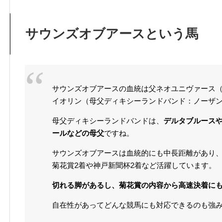
サウンズオブアースという馬
サウンズオブアースの血統は父ネオユニヴァース
イオリン（母父ディキシーランドバンド：ノーザ
母父ディキシーランドバンドは、
デルタブルース
ールなどの母父
ですね。
サウンズオブアースは血統的にも中長距離があり
菊花賞2着や神戸新聞杯2着など活躍しています。
切れる脚があるし、菊花賞の内容から高速決着に
自在性があってどんな競馬にも対応できるのも強