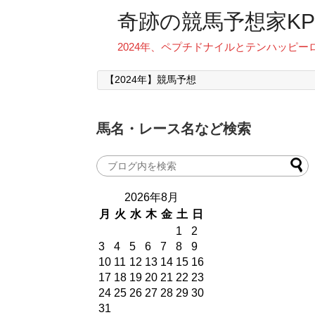
奇跡の競馬予想家KP
2024年、ペプチドナイルとテンハッピ
【2024年】競馬予想
馬名・レース名など検索
2026年8月
月
火
水
木
金
土
日
1
2
3
4
5
6
7
8
9
10
11
12
13
14
15
16
17
18
19
20
21
22
23
24
25
26
27
28
29
30
31