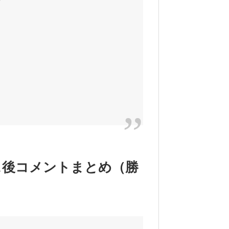
ス後コメントまとめ（勝