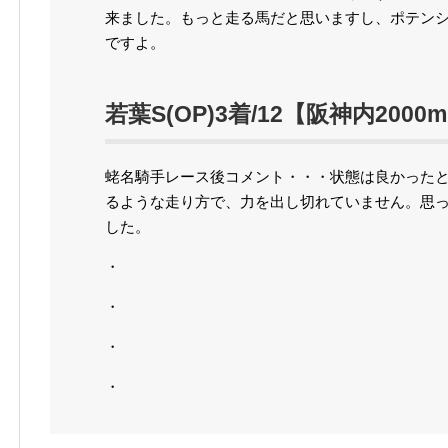
来ました。もっと走る馬だと思いますし、ポテン
ですよ。
若葉S(OP)3着/12【阪神内2000
蛯名騎手レース後コメント・・・状態は良かった
るような走り方で、力を出し切れていません。思
した。
・
・
・
・