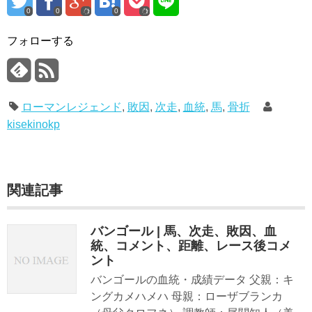
0
0
0
フォローする
ローマンレジェンド
,
敗因
,
次走
,
血統
,
馬
,
骨折
kisekinokp
関連記事
バンゴール | 馬、次走、敗因、血
統、コメント、距離、レース後コメ
ント
バンゴールの血統・成績データ 父親：キ
ングカメハメハ 母親：ローザブランカ