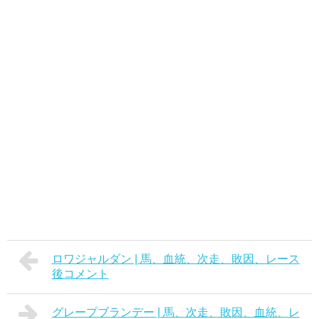
ロワジャルダン | 馬、血統、次走、敗因、レース
後コメント
グレープブランデー | 馬、次走、敗因、血統、レ