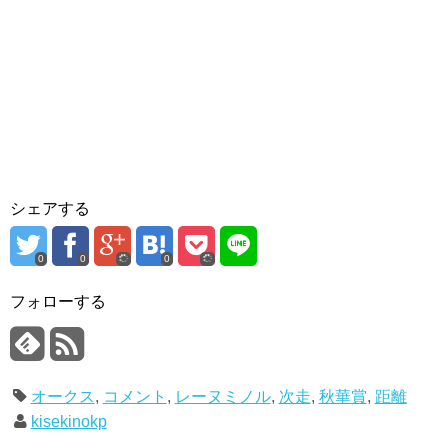
シェアする
0
0
0
フォローする
オークス
,
コメント
,
レーヌミノル
,
次走
,
秋華賞
,
距離
kisekinokp