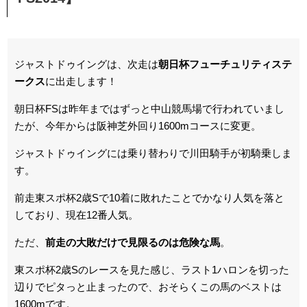
ジャストドゥイングは、次走は
朝日杯フューチュリティステ
ークス
に出走します！
朝日杯FSは昨年まではずっと中山競馬場で行われていまし
たが、今年からは阪神芝外回り1600mコースに変更。
ジャストドゥイングには乗り替わりで川田騎手が初騎乗しま
す。
前走東スポ杯2歳Sで10着に敗れたことでかなり人気を落と
しており、現在12番人気。
ただ、
前走の大敗だけで見限るのは危険な馬
。
東スポ杯2歳Sのレースを見た感じ、ラスト1ハロンを切った
辺りでピタっと止まったので、おそらくこの馬のベストは
1600mです。