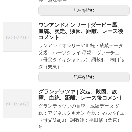
記事を読む
ワンアンドオンリー | ダービー馬、
血統、次走、敗因、距離、レース後
コメント
ワンアンドオンリーの血統・成績データ
父親：ハーツクライ 母親：ヴァーチュ
（母父タイキシャトル） 調教師：橋口弘
次（栗東）
記事を読む
グランデッツァ | 次走、敗因、故
障、血統、距離、レース後コメント
グランデッツァの血統・成績データ 父
親：アグネスタキオン 母親：マルバイユ
（母父Marju） 調教師：平田修（栗東）
年