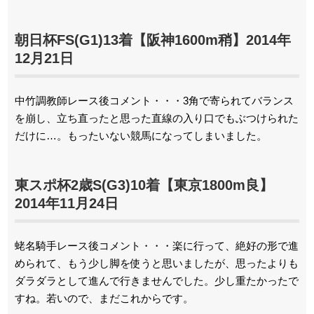
朝日杯FS(G1)13着【阪神1600m稍】2014年
12月21日
中竹調教師レース後コメント・・・3角で寄られてバランス
を崩し、立ち直ったと思った直線の入り口でもぶつけられた
だけに…。もったいない競馬になってしまいました。
東スポ杯2歳S(G3)10着【東京1800m良】
2014年11月24日
蛯名騎手レース後コメント・・・楽に行って、絶好の形で進
められて、もう少し脚を使うと思いましたが、思ったよりも
ダラダラとして進んで行きませんでした。少し重たかったで
すね。若いので、まだこれからです。