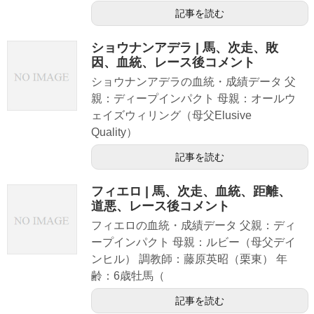
記事を読む
ショウナンアデラ | 馬、次走、敗
因、血統、レース後コメント
ショウナンアデラの血統・成績データ 父
親：ディープインパクト 母親：オールウ
ェイズウィリング（母父Elusive
Quality）
記事を読む
フィエロ | 馬、次走、血統、距離、
道悪、レース後コメント
フィエロの血統・成績データ 父親：ディ
ープインパクト 母親：ルビー（母父デイ
ンヒル） 調教師：藤原英昭（栗東） 年
齢：6歳牡馬（
記事を読む