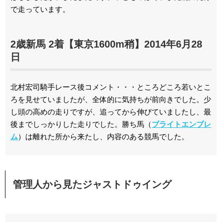
で走っています。
2歳新馬 2着【東京1600m稍】2014年6月28
日
北村宏司騎手レース後コメント・・・ところどころ若いとこ
ろを見せていましたが、全体的に気持ちが前向きでした。少
し頭の高めの走りですが、追ってから伸びていましたし、最
後までしっかりした走りでした。勝ち馬（
ブライトエンブレ
ム
）は離れた所から来たし、内容のある競馬でした。
管理人から見たジャストドゥイング