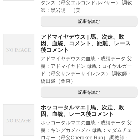
タンス（母父エルコンドルパサー） 調教
師：黒岩陽一（美
記事を読む
アドマイヤデウス | 馬、次走、敗
因、血統、コメント、距離、レース
後コメント
アドマイヤデウスの血統・成績データ 父
親：アドマイヤドン 母親：ロイヤルガー
ド（母父サンデーサイレンス） 調教師：
橋田満（栗東）
記事を読む
ホッコータルマエ | 馬、次走、敗
因、血統、レース後コメント
ホッコータルマエの血統・成績データ 父
親：キングカメハメハ 母親：マダムチェ
ロキー（母父Cherokee Run） 調教師：