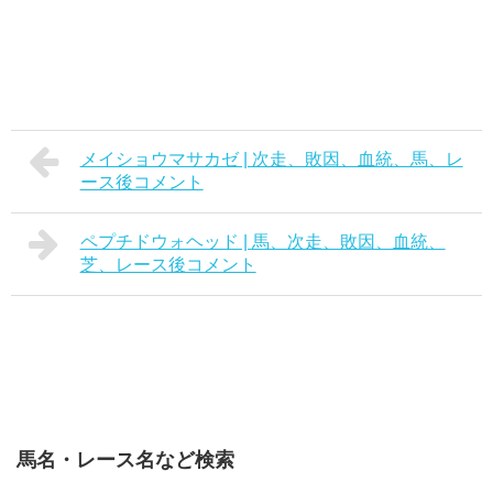
メイショウマサカゼ | 次走、敗因、血統、馬、レ
ース後コメント
ペプチドウォヘッド | 馬、次走、敗因、血統、
芝、レース後コメント
馬名・レース名など検索