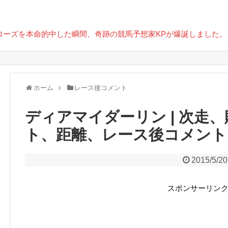
ーローズを本命的中した瞬間、奇跡の競馬予想家KPが爆誕しました。
ホーム
レース後コメント
ディアマイダーリン | 次走
ト、距離、レース後コメント
2015/5/20
スポンサーリン