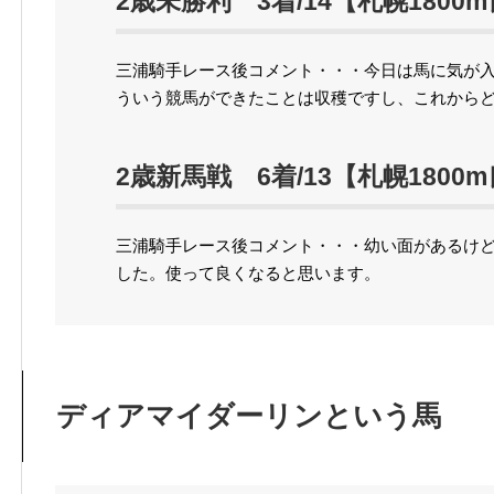
2歳未勝利 3着/14【札幌1800m
三浦騎手レース後コメント・・・今日は馬に気が
ういう競馬ができたことは収穫ですし、これから
2歳新馬戦 6着/13【札幌1800m
三浦騎手レース後コメント・・・幼い面があるけ
した。使って良くなると思います。
ディアマイダーリンという馬