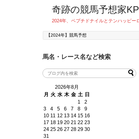
奇跡の競馬予想家KP
2024年、ペプチドナイルとテンハッピ
【2024年】競馬予想
馬名・レース名など検索
2026年8月
月
火
水
木
金
土
日
1
2
3
4
5
6
7
8
9
10
11
12
13
14
15
16
17
18
19
20
21
22
23
24
25
26
27
28
29
30
31