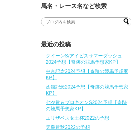
馬名・レース名など検索
最近の投稿
クイーンS/アイビスサマーダッシュ
2024予想【奇跡の競馬予想家KP】
中京記念2024予想【奇跡の競馬予想家
KP】
函館記念2024予想【奇跡の競馬予想家
KP】
七夕賞＆プロキオンS2024予想【奇跡
の競馬予想家KP】
エリザベス女王杯2022の予想
天皇賞秋2022の予想