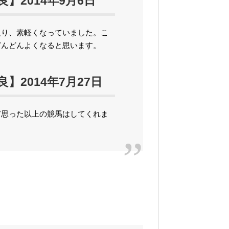
良】2014年9月6日
入り、素軽くなっていました。こ
どんどんよくなると思います。
良】2014年7月27日
ど思った以上の競馬はしてくれま