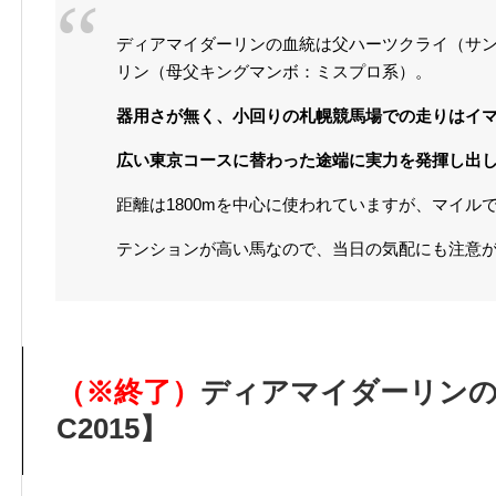
ディアマイダーリンの血統は父ハーツクライ（サ
リン（母父キングマンボ：ミスプロ系）。
器用さが無く、小回りの札幌競馬場での走りはイ
広い東京コースに替わった途端に実力を発揮し出
距離は1800mを中心に使われていますが、マイル
テンションが高い馬なので、当日の気配にも注意
（※終了）
ディアマイダーリンの
C2015】