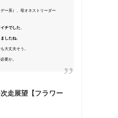
ンデー系）、母オネストリーダー
マイチでした
。
しましたね
。
でも大丈夫そう。
が必要か。
次走展望【フラワー