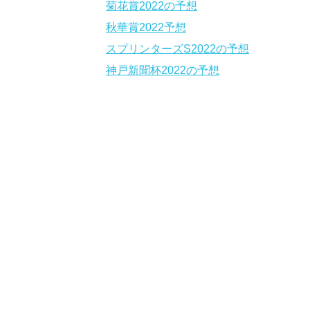
菊花賞2022の予想
秋華賞2022予想
スプリンターズS2022の予想
神戸新聞杯2022の予想