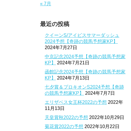
« 7月
最近の投稿
クイーンS/アイビスサマーダッシュ
2024予想【奇跡の競馬予想家KP】
2024年7月27日
中京記念2024予想【奇跡の競馬予想家
KP】
2024年7月21日
函館記念2024予想【奇跡の競馬予想家
KP】
2024年7月13日
七夕賞＆プロキオンS2024予想【奇跡
の競馬予想家KP】
2024年7月7日
エリザベス女王杯2022の予想
2022年
11月13日
天皇賞秋2022の予想
2022年10月29日
菊花賞2022の予想
2022年10月22日