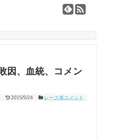
、敗因、血統、コメン
2015/5/24
レース後コメント
ク